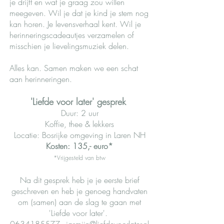
je drijft en wat je graag zou willen
meegeven. Wil je dat je kind je stem nog
kan horen. Je levensverhaal kent. Wil je
herinneringscadeautjes verzamelen of
misschien je lievelingsmuziek delen.
Alles kan.
Samen maken we een schat
aan herinneringen.
'Liefde voor later' gesprek
​
Duur: 2 uur
Koffie, thee & lekkers
Locatie: Bosrijke omgeving in Laren​​ NH
Kosten: 135,- euro*
*Vrijgesteld van btw
Na dit gesprek heb je je eerste brief
geschreven en heb je genoeg handvaten
om (samen) aan de slag te gaan met
'Liefde voor later'.