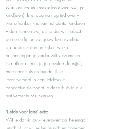
schrijven we een eerste lieve brief aan je
kind(eren). Is er daarna nog tijd over –
wat afhankelijk is van het aantal kinderen
– dan kunnen we, als je dat wilt, alvast
de eerste lijnen van jouw levensverhaal
op papier zetten en kijken welke
herinneringen je verder wilt verzamelen.
Na afloop neem je je gevulde doos(jes)
mee naar huis en bundel ik je
levensverhaal in een liefdevolle
conceptversie zodat je deze thuis in alle
rust verder kunt uitwerken.
'Liefde voor later' extra
Wil je dat ik jouw levensverhaal helemaal
uitschrijf, of wil je het misschien opnemen